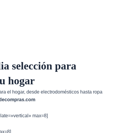
ia selección para
tu hogar
ara el hogar, desde electrodomésticos hasta ropa
decompras.com
late=»vertical» max=8]
max=8]