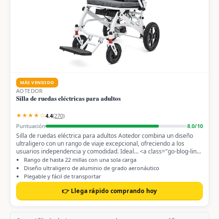
MÁS VENDIDO
AOTEDOR
Silla de ruedas eléctricas para adultos
★★★★☆
4.4
(270)
Puntuación
8.0/10
Silla de ruedas eléctrica para adultos Aotedor combina un diseño
ultraligero con un rango de viaje excepcional, ofreciendo a los
usuarios independencia y comodidad. Ideal… <a class="go-blog-link"
href="https://guiaortopedica.com/sillas-de-ruedas-electricas-para-
Rango de hasta 22 millas con una sola carga
adultos/">Leer más →</a>
Diseño ultraligero de aluminio de grado aeronáutico
Plegable y fácil de transportar
👉 Llega rápido comprando hoy