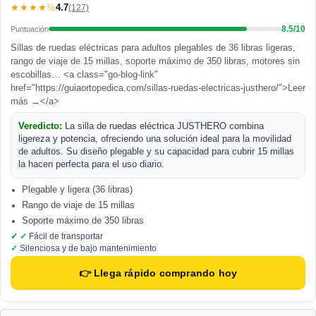
4.7
★★★★½
(127)
8.5/10
Puntuación
Sillas de ruedas eléctricas para adultos plegables de 36 libras ligeras,
rango de viaje de 15 millas, soporte máximo de 350 libras, motores sin
escobillas… <a class="go-blog-link"
href="https://guiaortopedica.com/sillas-ruedas-electricas-justhero/">Leer
más →</a>
Veredicto:
La silla de ruedas eléctrica JUSTHERO combina
ligereza y potencia, ofreciendo una solución ideal para la movilidad
de adultos. Su diseño plegable y su capacidad para cubrir 15 millas
la hacen perfecta para el uso diario.
Plegable y ligera (36 libras)
Rango de viaje de 15 millas
Soporte máximo de 350 libras
Fácil de transportar
Silenciosa y de bajo mantenimiento
👉 Llega rápido comprando hoy